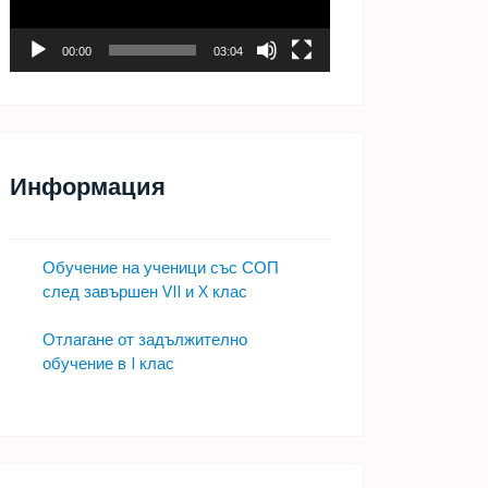
00:00
03:04
Информация
Обучение на ученици със СОП
след завършен VII и X клас
Отлагане от задължително
обучение в I клас