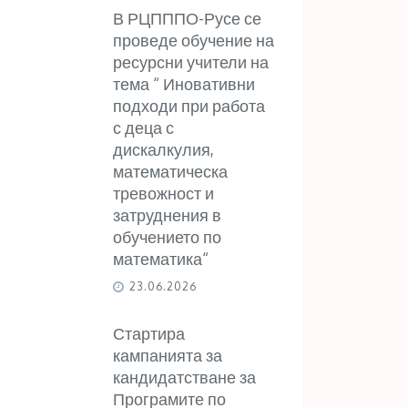
В РЦПППО-Русе се
проведе обучение на
ресурсни учители на
тема “ Иновативни
подходи при работа
с деца с
дискалкулия,
математическа
тревожност и
затруднения в
обучението по
математика“
23.06.2026
Стартира
кампанията за
кандидатстване за
Програмите по