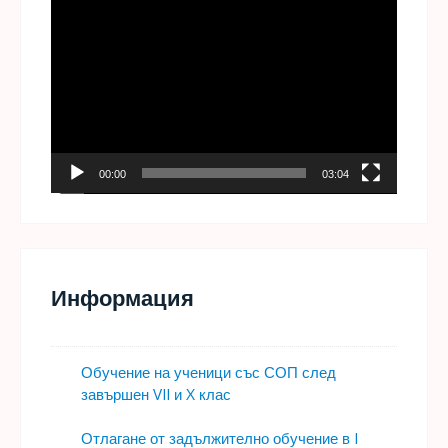
Видео
00:00
03:04
Информация
Обучение на ученици със СОП след
завършен VII и X клас
Отлагане от задължително обучение в I