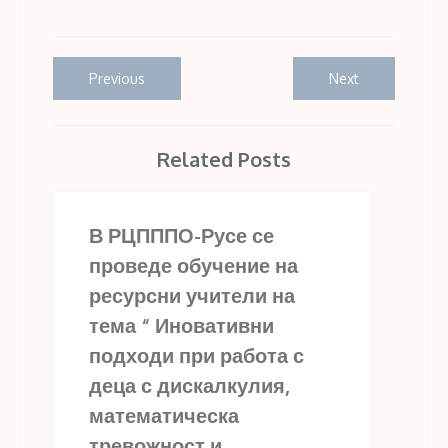
Навигация
Previous
Next
Previous
Next
post:
post:
Related Posts
В РЦПППО-Русе се
проведе обучение на
ресурсни учители на
тема “ Иновативни
подходи при работа с
деца с дискалкулия,
математическа
тревожност и