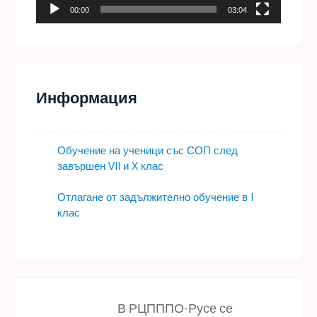
00:00
03:04
Информация
Обучение на ученици със СОП след
завършен VII и X клас
Отлагане от задължително обучение в I
клас
В РЦПППО-Русе се